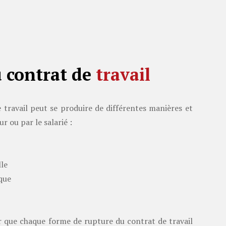
 contrat de
travail
 travail peut se produire de différentes manières et
ur ou par le salarié :
lle
que
r que chaque forme de rupture du contrat de travail