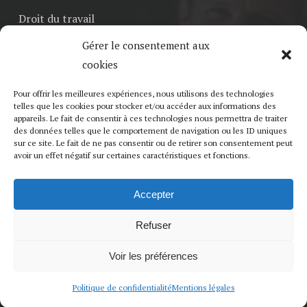
Droit du travail
Droit de la famille
Gérer le consentement aux
cookies
Médiation
Honoraires
Pour offrir les meilleures expériences, nous utilisons des technologies
telles que les cookies pour stocker et/ou accéder aux informations des
Contactez le cabinet
appareils. Le fait de consentir à ces technologies nous permettra de traiter
des données telles que le comportement de navigation ou les ID uniques
Blog
sur ce site. Le fait de ne pas consentir ou de retirer son consentement peut
avoir un effet négatif sur certaines caractéristiques et fonctions.
Accepter
Informations générales
Refuser
Mentions légales
Voir les préférences
Politique de confidentialité
Politique de confidentialité
Mentions légales
Développé par : Webmaster Création site internet